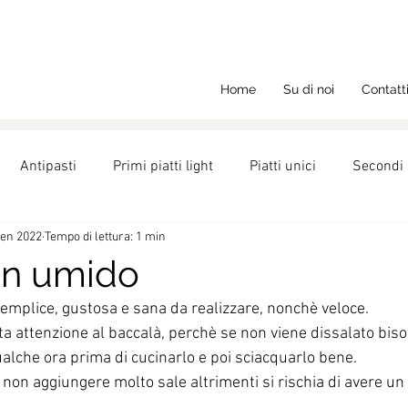
Home
Su di noi
Contatt
Antipasti
Primi piatti light
Piatti unici
Secondi 
gen 2022
Tempo di lettura: 1 min
ght
Ricette
Nutrizione
Dolci
in umido
semplice, gustosa e sana da realizzare, nonchè veloce.
a attenzione al baccalà, perchè se non viene dissalato biso
alche ora prima di cucinarlo e poi sciacquarlo bene.
di non aggiungere molto sale altrimenti si rischia di avere un