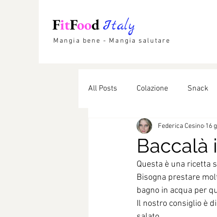
F
it
F
oo
d
Italy
Mangia bene - Mangia salutare
All Posts
Colazione
Snack
Federica Cesino
16 
Etnico
Lievitati
Dolci li
Baccalà 
Questa è una ricetta 
Bisogna prestare molt
bagno in acqua per qu
Il nostro consiglio è 
salato.