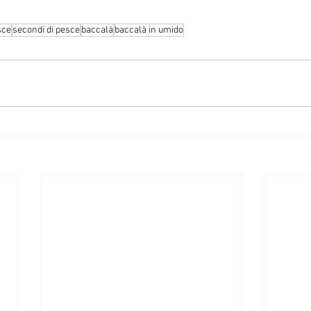
sce
secondi di pesce
baccalà
baccalà in umido