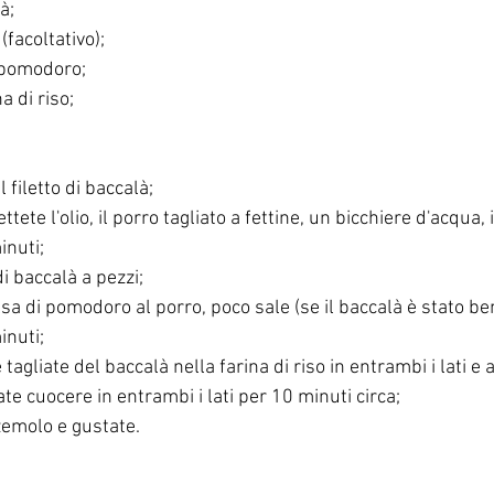
à;
(facoltativo);
 pomodoro;
a di riso;
l filetto di baccalà;
tete l'olio, il porro tagliato a fettine, un bicchiere d'acqua,
inuti;
 di baccalà a pezzi;
sa di pomodoro al porro, poco sale (se il baccalà è stato ben
inuti;
e tagliate del baccalà nella farina di riso in entrambi i lati e
te cuocere in entrambi i lati per 10 minuti circa;
zemolo e gustate.