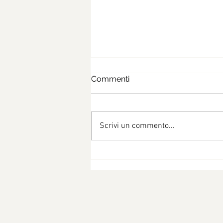
Commenti
Scrivi un commento...
Risotto zucchine e pisellini