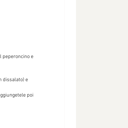
 il peperoncino e 
 dissalato) e 
 aggiungetele poi 