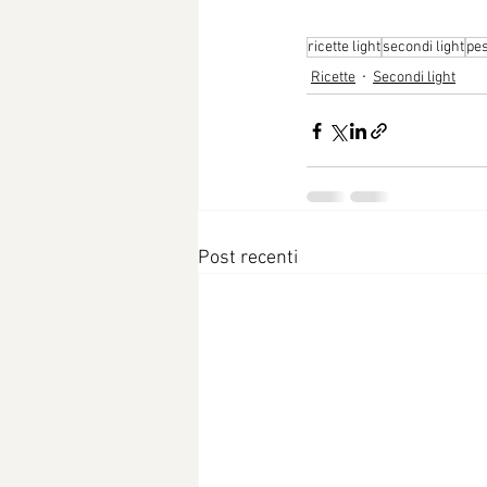
ricette light
secondi light
pe
Ricette
Secondi light
Post recenti