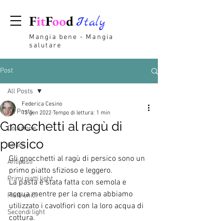
F
it
F
oo
d
Italy
Mangia bene - Mangia
salutare
Post
All Posts
Federica Cesino
All Posts
13 gen 2022
Tempo di lettura: 1 min
Gnocchetti al ragù di
Colazione
persico
Snack
Gli gnocchetti al ragù di persico sono un 
Antipasti
primo piatto sfizioso e leggero. 
Primi piatti light
La pasta è stata fatta con semola e 
acqua mentre per la crema abbiamo 
Piatti unici
utilizzato i cavolfiori con la loro acqua di 
Secondi light
cottura.