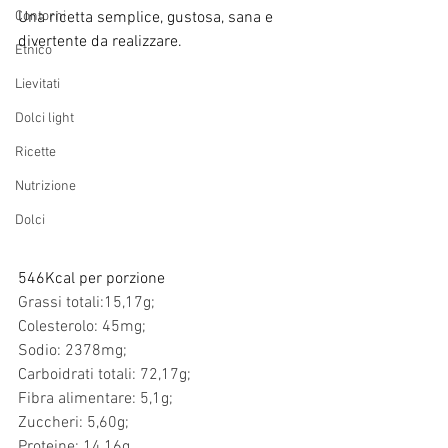
Contorni
Una ricetta semplice, gustosa, sana e 
divertente da realizzare.
Etnico
Lievitati
Dolci light
Ricette
Nutrizione
Dolci
546Kcal per porzione
Grassi totali:15,17g;
Colesterolo: 45mg;
Sodio: 2378mg;
Carboidrati totali: 72,17g;
Fibra alimentare: 5,1g;
Zuccheri: 5,60g;
Proteine: 14,16g