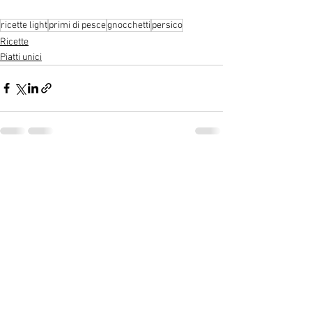
ricette light
primi di pesce
gnocchetti
persico
Ricette
Piatti unici
Mostra tutti
Post recenti