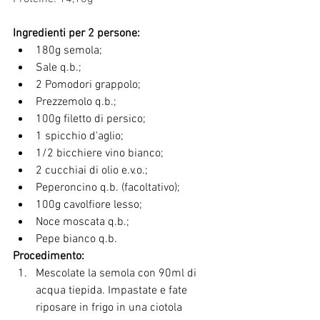
Ingredienti per 2 persone:
180g semola;
Sale q.b.;
2 Pomodori grappolo;
Prezzemolo q.b.;
100g filetto di persico;
1 spicchio d'aglio;
1/2 bicchiere vino bianco;
2 cucchiai di olio e.v.o.;
Peperoncino q.b. (facoltativo);
100g cavolfiore lesso;
Noce moscata q.b.;
Pepe bianco q.b.
Procedimento:
Mescolate la semola con 90ml di 
acqua tiepida. Impastate e fate 
riposare in frigo in una ciotola 