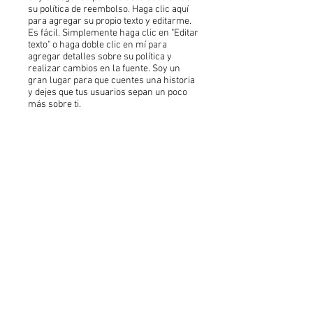
su política de reembolso. Haga clic aquí
para agregar su propio texto y editarme.
Es fácil. Simplemente haga clic en "Editar
texto" o haga doble clic en mí para
agregar detalles sobre su política y
realizar cambios en la fuente. Soy un
gran lugar para que cuentes una historia
y dejes que tus usuarios sepan un poco
más sobre ti.
suscríbete a la newsletter
Suscríbase ahora
Do Not Sell My Personal Information
© 2021 por Federica Cesino.