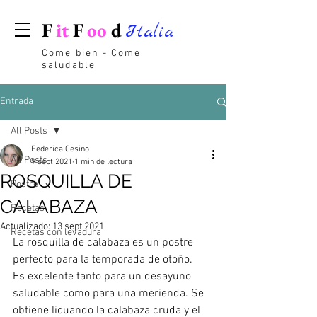
F
it
F
oo
d
Italia
Come bien - Come
saludable
Entrada
All Posts
Federica Cesino
All Posts
9 sept 2021
1 min de lectura
ROSQUILLA DE
Postre
CALABAZA
Recetas
Actualizado:
13 sept 2021
Recetas con levadura
La rosquilla de calabaza es un postre 
perfecto para la temporada de otoño. 
Es excelente tanto para un desayuno 
saludable como para una merienda. Se 
obtiene licuando la calabaza cruda y el 