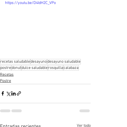
https://youtu.be/D4IdH2C_VPo
recetas saludable
desayuno
desayuno saludable
postre
donut
dulce saludable
rosquilla
calabaza
Recetas
Postre
Ver todo
Entradas recientes