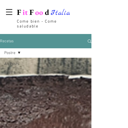
F
it
F
oo
d
Italia
Come bien - Come
saludable
Recetas
Postre
All Posts
Postre
Recetas
Recetas
con
levadura