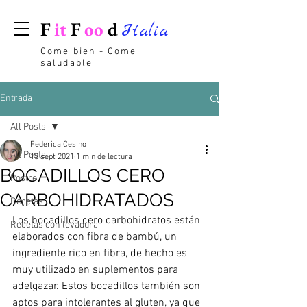
F
it
F
oo
d
Italia
Come bien - Come
saludable
Entrada
All Posts
Federica Cesino
All Posts
13 sept 2021
1 min de lectura
BOCADILLOS CERO
Postre
CARBOHIDRATADOS
Recetas
Los bocadillos cero carbohidratos están 
Recetas con levadura
elaborados con fibra de bambú, un 
ingrediente rico en fibra, de hecho es 
muy utilizado en suplementos para 
adelgazar. Estos bocadillos también son 
aptos para intolerantes al gluten, ya que 