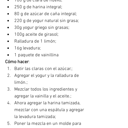
100 g de clara de huevo;
250 g de harina integral;
80 g de azúcar de caña integral;
220 g de yogur natural sin grasa;
30g yogur griego sin grasas;
100g aceite de girasol;
Ralladura de 1 limón;
16g levadura;
1 paquete de vainillina
Cómo hacer
:
Batir las claras con el azúcar.;
Agregar el yogur y la ralladura de 
limón.;
Mezclar todos los ingredientes y 
agregar la vainilla y el aceite.;
Ahora agregar la harina tamizada, 
mezclar con una espátula y agregar 
la levadura tamizada;
Poner la mezcla en un molde para 