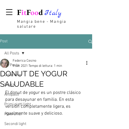
F
it
F
oo
d
Italy
Mangia bene - Mangia
salutare
Post
All Posts
Federica Cesino
All Posts
9 set 2021
Tempo di lettura: 1 min
DONUT DE YOGUR
Colazione
SALUDABLE
Snack
El donut de yogur es un postre clásico 
Antipasti
para desayunar en familia. En esta 
Primi piatti light
versión completamente ligera, es 
igualmente suave y delicioso.
Piatti unici
Secondi light