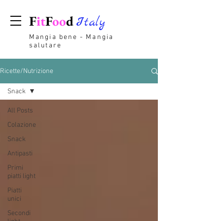
F
it
F
oo
d
Italy
Mangia bene - Mangia
salutare
Ricette/Nutrizione
Snack
All Posts
Colazione
Snack
Antipasti
Primi
piatti light
Piatti
unici
Secondi