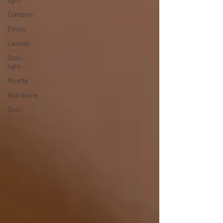
light
Contorni
Etnico
Lievitati
Dolci
light
Ricette
Nutrizione
Dolci