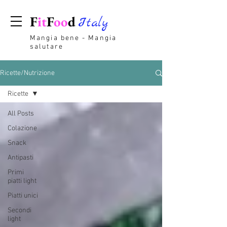
F
it
F
oo
d
Italy
Mangia bene - Mangia
salutare
Ricette/Nutrizione
Ricette
All Posts
Colazione
Snack
Antipasti
Primi
piatti light
Piatti unici
Secondi
light