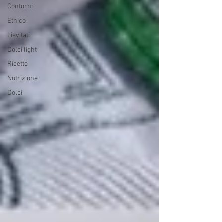
Contorni
Etnico
Lievitati
Dolci light
Ricette
Nutrizione
Dolci