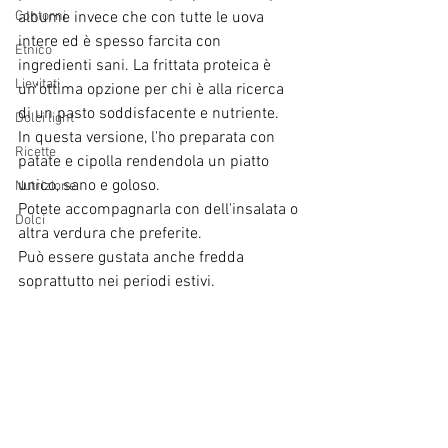
Contorni
albume invece che con tutte le uova 
intere ed è spesso farcita con 
Etnico
ingredienti sani. La frittata proteica è 
Lievitati
un'ottima opzione per chi è alla ricerca 
di un pasto soddisfacente e nutriente.
Dolci light
In questa versione, l'ho preparata con 
Ricette
patate e cipolla rendendola un piatto 
unico, sano e goloso.
Nutrizione
Potete accompagnarla con dell'insalata o 
Dolci
altra verdura che preferite.
Può essere gustata anche fredda 
soprattutto nei periodi estivi.