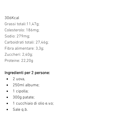
306Kcal
Grassi totali:11,47g;    
Colesterolo: 186mg;     
Sodio: 279mg;           
Carboidrati totali: 27,46g; 
Fibra alimentare: 3,3g; 
Zuccheri: 2,40g;             
Proteine: 22,20g            
Ingredienti per 2 persone:
2 uova,
250ml albume;
1 cipolla;
300g patate;
1 cucchiaio di olio e.v.o;
Sale q.b.