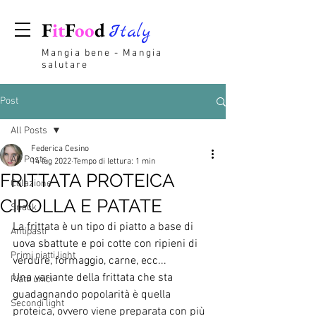
F
it
F
oo
d
Italy
Mangia bene - Mangia
salutare
Post
All Posts
Federica Cesino
All Posts
14 lug 2022
Tempo di lettura: 1 min
FRITTATA PROTEICA
Colazione
CIPOLLA E PATATE
Snack
La frittata è un tipo di piatto a base di 
Antipasti
uova sbattute e poi cotte con ripieni di 
Primi piatti light
verdure, formaggio, carne, ecc... 
Una variante della frittata che sta 
Piatti unici
guadagnando popolarità è quella 
Secondi light
proteica, ovvero viene preparata con più 