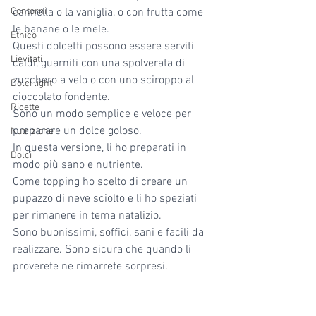
Contorni
cannella o la vaniglia, o con frutta come 
le banane o le mele. 
Etnico
Questi dolcetti possono essere serviti 
Lievitati
caldi, guarniti con una spolverata di 
zucchero a velo o con uno sciroppo al 
Dolci light
cioccolato fondente. 
Ricette
Sono un modo semplice e veloce per 
preparare un dolce goloso. 
Nutrizione
In questa versione, li ho preparati in 
Dolci
modo più sano e nutriente.
Come topping ho scelto di creare un 
pupazzo di neve sciolto e li ho speziati 
per rimanere in tema natalizio.
Sono buonissimi, soffici, sani e facili da 
realizzare. Sono sicura che quando li 
proverete ne rimarrete sorpresi.