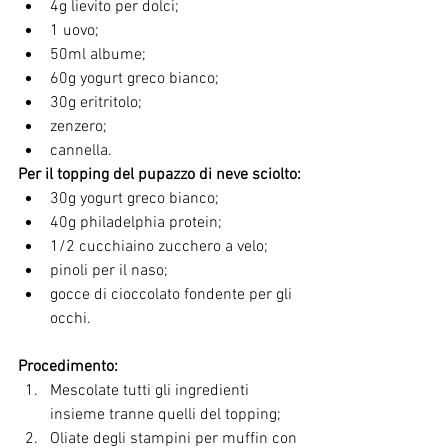
4g lievito per dolci;
1 uovo;
50ml albume;
60g yogurt greco bianco;
30g eritritolo;
zenzero;
cannella.
Per il topping del pupazzo di neve sciolto:
30g yogurt greco bianco;
40g philadelphia protein;
1/2 cucchiaino zucchero a velo;
pinoli per il naso;
gocce di cioccolato fondente per gli 
occhi.
Procedimento:
Mescolate tutti gli ingredienti 
insieme tranne quelli del topping;
Oliate degli stampini per muffin con 