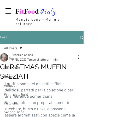
F
it
F
oo
d
Italy
Mangia bene - Mangia
salutare
Post
All Posts
Federica Cesino
All Posts
14 dic 2022
Tempo di lettura: 1 min
CHRISTMAS MUFFIN
Colazione
SPEZIATI
Snack
I muffin sono dei dolcetti soffici e 
Antipasti
deliziosi, perfetti per la colazione o per 
Primi piatti light
una merenda pomeridiana. 
Solitamente sono preparati con farina, 
Piatti unici
zucchero, burro e uova, e possono 
Secondi light
essere aromatizzati con spezie come la 