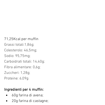
71,25Kcal per muffin
Grassi totali:1,86g;    
Colesterolo: 46,5mg;     
Sodio: 95,75mg;           
Carboidrati totali: 14,40g; 
Fibra alimentare: 0,6g; 
Zuccheri: 1,28g;             
Proteine: 6,09g            
Ingredienti per 4 muffin:
60g farina di avena;
20g farina di castagne;