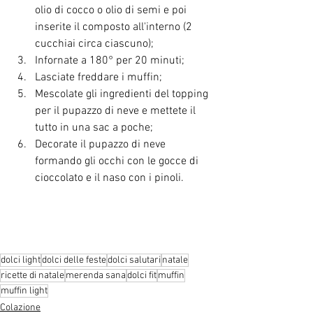
olio di cocco o olio di semi e poi 
inserite il composto all'interno (2 
cucchiai circa ciascuno);
Infornate a 180° per 20 minuti;
Lasciate freddare i muffin;
Mescolate gli ingredienti del topping 
per il pupazzo di neve e mettete il 
tutto in una sac a poche;
Decorate il pupazzo di neve 
formando gli occhi con le gocce di 
cioccolato e il naso con i pinoli.
dolci light
dolci delle feste
dolci salutari
natale
ricette di natale
merenda sana
dolci fit
muffin
muffin light
Colazione