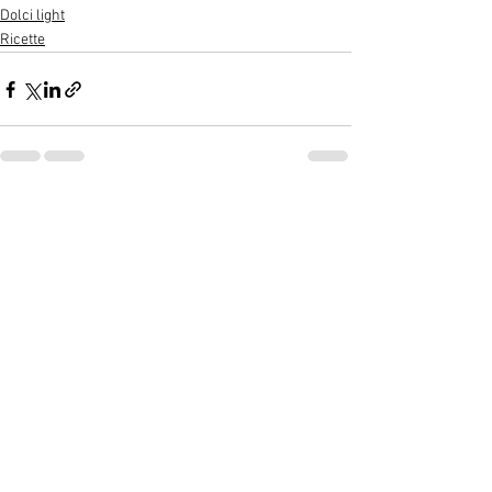
Dolci light
Ricette
Mostra tutti
Post recenti