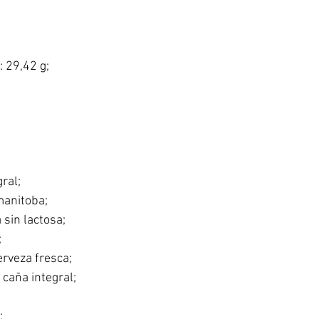
: 29,42 g;
ral;
manitoba;
 sin lactosa;
;
erveza fresca;
caña integral;
;