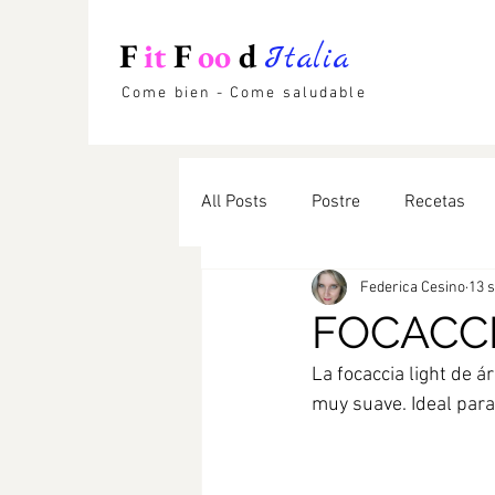
F
it
F
oo
d
Italia
Come bien - Come saludable
All Posts
Postre
Recetas
Federica Cesino
13 
FOCACCI
La focaccia light de 
muy suave. Ideal para