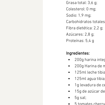
Grasa total: 3,6 g;
Colesterol: 0 mg;
Sodio: 1,9 mg;
Carbohidratos totales
Fibra dietética: 2,2 g;
Azúcares: 2,8 g;
Proteínas: 5,4 g
Ingredientes:
200g harina integ
200g Harina de 
125ml leche tibia
125ml agua tibia
1g levadura de c
15g de azúcar de 
5g sal;
5 tomates cherry