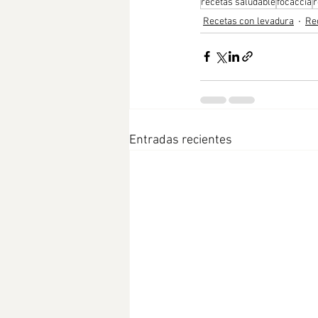
recetas saludable
focaccia
r
Recetas con levadura
Re
Entradas recientes