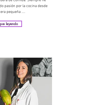
guera de comida. Siempre he
do pasión por la cocina desde
era pequeña ....
gue leyendo