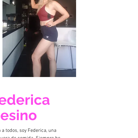
ederica
esino
 a todos, soy Federica, una