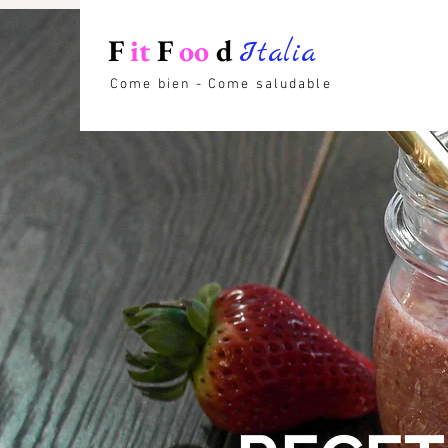
F
it
F
oo
d
Italia
Come bien - Come saludable