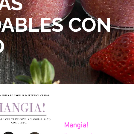
AS
ABLES CON
O
Mangia!