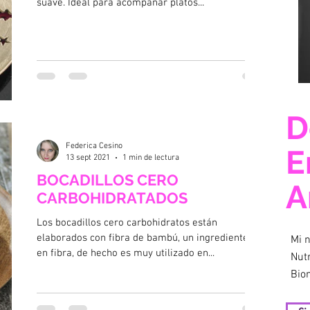
suave. Ideal para acompañar platos...
D
Federica Cesino
E
13 sept 2021
1 min de lectura
BOCADILLOS CERO
A
CARBOHIDRATADOS
Los bocadillos cero carbohidratos están
elaborados con fibra de bambú, un ingrediente rico
Mi 
en fibra, de hecho es muy utilizado en...
Nut
Bio