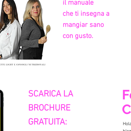
il manuale
che ti insegna a
mangiar sano
con gusto.
F
SCARICA LA
C
BROCHURE
GRATUITA:
Hola