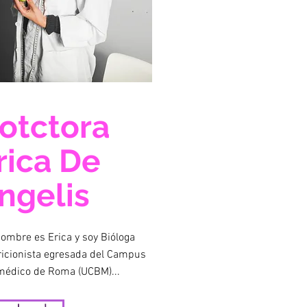
otctora
rica De
ngelis
nombre es Erica y soy Bióloga
ricionista egresada del Campus
médico de Roma (UCBM)...