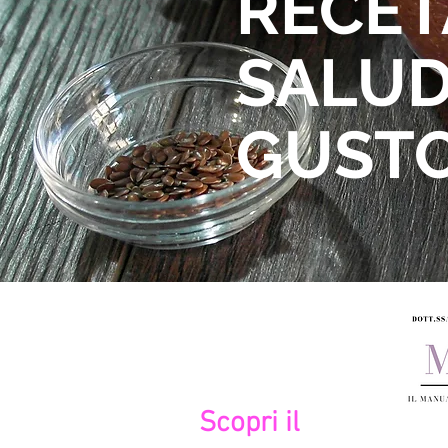
RECET
SALUD
GUST
Scopri il