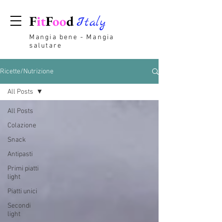
F
it
F
oo
d
Italy
Mangia bene - Mangia
salutare
Ricette/Nutrizione
All Posts
All Posts
Colazione
Snack
Antipasti
Primi piatti
light
Piatti unici
Secondi
light