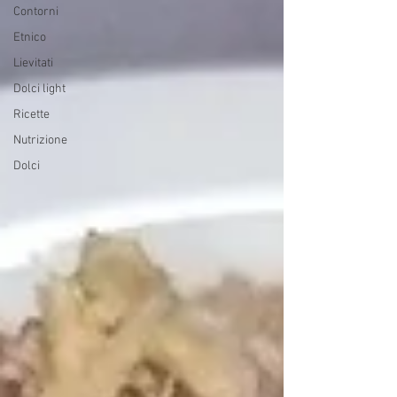
Contorni
Etnico
Lievitati
Dolci light
Ricette
Nutrizione
Dolci