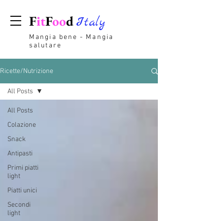
F
it
F
oo
d
Italy
Mangia bene - Mangia
salutare
Ricette/Nutrizione
All Posts
All Posts
Colazione
Snack
Antipasti
Primi piatti
light
Piatti unici
Secondi
light