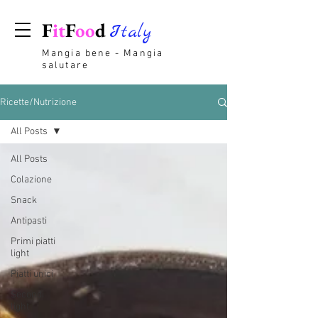
F
it
F
oo
d
Italy
Mangia bene - Mangia
salutare
Ricette/Nutrizione
All Posts
All Posts
Colazione
Snack
Antipasti
Primi piatti
light
Piatti unici
Secondi
light