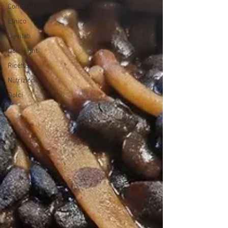
Contorni
Etnico
Lievitati
Dolci light
Ricette
Nutrizione
Dolci