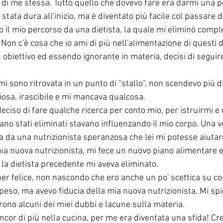
di me stessa. Tutto quello che dovevo fare era darmi una po
 stata dura all'inizio, ma è diventato più facile col passare 
to il mio percorso da una dietista, la quale mi eliminò compl
. Non c'è cosa che io ami di più nell'alimentazione di questi 
 obiettivo ed essendo ignorante in materia, decisi di seguire 
mi sono ritrovata in un punto di "stallo", non scendevo più di
iosa, irascibile e mi mancava qualcosa.
deciso di fare qualche ricerca per conto mio, per istruirmi e
ano stati eliminati stavano influenzando il mio corpo. Una vo
a da una nutrizionista speranzosa che lei mi potesse aiutar
mia nuova nutrizionista, mi fece un nuovo piano alimentare e
 la dietista precedente mi aveva eliminato.
per felice, non nascondo che ero anche un po' scettica su c
peso, ma avevo fiducia della mia nuova nutrizionista. Mi sp
ono alcuni dei miei dubbi e lacune sulla materia.
ancor di più nella cucina, per me era diventata una sfida! Cre