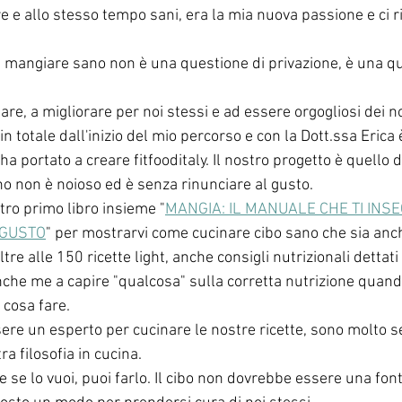
re e allo stesso tempo sani, era la mia nuova passione e ci r
he mangiare sano non è una questione di privazione, è una qu
e, a migliorare per noi stessi e ad essere orgogliosi dei nos
in totale dall'inizio del mio percorso e con la Dott.ssa Erica
ha portato a creare fitfooditaly. Il nostro progetto è quello di
no non è noioso ed è senza rinunciare al gusto.
tro primo libro insieme "
MANGIA: IL MANUALE CHE TI INSE
 GUSTO
" per mostrarvi come cucinare cibo sano che sia anch
ltre alle 150 ricette light, anche consigli nutrizionali dettati
che me a capire "qualcosa" sulla corretta nutrizione quando
cosa fare. 
ere un esperto per cucinare le nostre ricette, sono molto s
ra filosofia in cucina.
e se lo vuoi, puoi farlo. Il cibo non dovrebbe essere una font