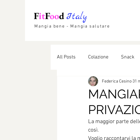
F
it
F
oo
d
Italy
Mangia bene - Mangia salutare
All Posts
Colazione
Snack
Federica Cesino
31 
Etnico
Lievitati
Dolci li
MANGIA
PRIVAZIO
La maggior parte dell
così.
Voglio raccontarvi la mi