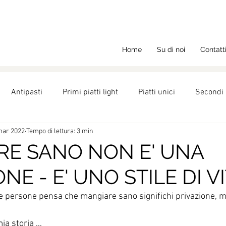
Home
Su di noi
Contatt
Antipasti
Primi piatti light
Piatti unici
Secondi 
mar 2022
Tempo di lettura: 3 min
ght
Ricette
Nutrizione
Dolci
RE SANO NON E' UNA
NE - E' UNO STILE DI VI
e persone pensa che mangiare sano significhi privazione, ma
a storia ... 