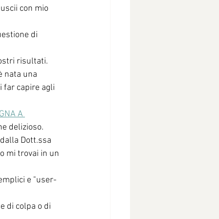
iuscii con mio 
estione di 
tri risultati.
 è nata una 
 far capire agli 
GNA A 
e delizioso. 
 dalla Dott.ssa 
 mi trovai in un 
emplici e "user-
e di colpa o di 