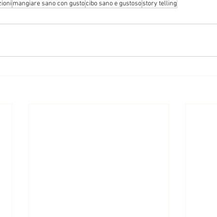
ioni
mangiare sano con gusto
cibo sano e gustoso
story telling