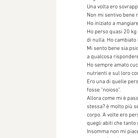
Una volta ero sovrappe
Non mi sentivo bene ne
Ho iniziato a mangiare 
Ho perso quasi 20 kg m
di nulla. Ho cambiato i
Mi sento bene sia psi
a qualcosa rispondere
Ho sempre amato cucin
nutrienti e sul loro cor
Ero una di quelle per
fosse "noioso".
Allora come mi è passa
stessa? è molto più s
corpo. A volte ero per
quegli abiti che tant
Insomma non mi piace