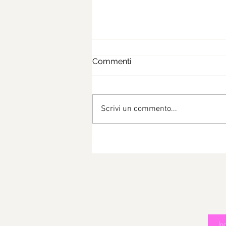
Commenti
Scrivi un commento...
LE PATATE NON VALGONO
COME CONTORNO