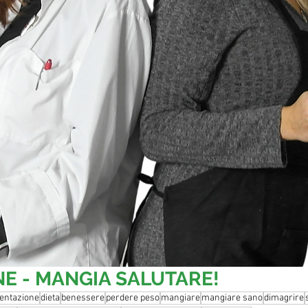
E - MANGIA SALUTARE!
entazione
dieta
benessere
perdere peso
mangiare
mangiare sano
dimagrire