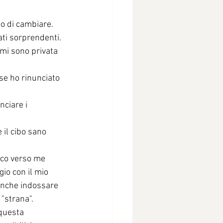
o di cambiare. 
tati sorprendenti.
 mi sono privata 
e ho rinunciato 
ciare i 
il cibo sano 
oco verso me 
io con il mio 
 anche indossare 
"strana". 
questa 