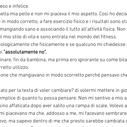
so e infelice. 
lla mia pelle e non mi piaceva il mio aspetto. Così ho decis
in modo corretto, a fare esercizio fisico e i risultati sono s
angiando sano e associando il tutto all'attività fisica. Non
l mio stile di vita e sono entrata nel mondo del fitness. 
cologicamente che fisicamente e se qualcuno mi chiedesse s
i 
"assolutamente no".
are, fin da bambina, ma prima ero ignorante su come bilan
retto utilizzo. 
sone che mangiavano in modo scorretto perché pensavo che 
to per la testa di voler cambiare? di volermi mettere in gi
emplice di quanto tu possa pensare: Non mi sentivo a mio ag
sino affaticata dopo aver salito una rampa di scale. Volevo
o mi piacevano ma che, addosso a me, mi facevano sembrare 
vo, ma sapevo dentro di me che presto sarebbe cambiata 