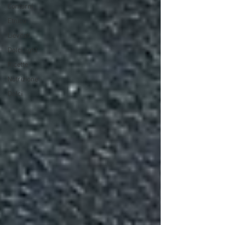
Contorni
Etnico
Lievitati
Dolci light
Ricette
Nutrizione
Dolci