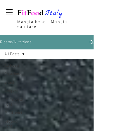
F
it
F
oo
d
Italy
Mangia bene - Mangia
salutare
Ricette/Nutrizione
All Posts
All Posts
Colazione
Snack
Antipasti
Primi piatti
light
Piatti unici
Secondi
light