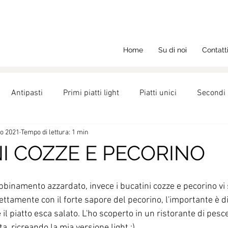
Home
Su di noi
Contatt
Antipasti
Primi piatti light
Piatti unici
Secondi 
go 2021
Tempo di lettura: 1 min
ght
Ricette
Nutrizione
Dolci
I COZZE E PECORINO
binamento azzardato, invece i bucatini cozze e pecorino vi 
ettamente con il forte sapore del pecorino, l'importante è d
il piatto esca salato. L'ho scoperto in un ristorante di pesce 
, ricreando la mia versione light :)