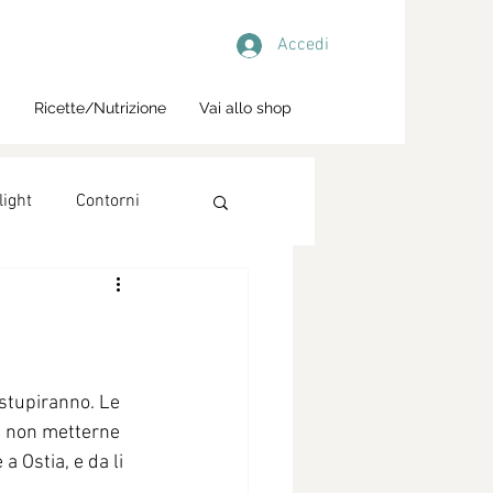
Accedi
i
Ricette/Nutrizione
Vai allo shop
light
Contorni
stupiranno. Le 
i non metterne 
a Ostia, e da li 