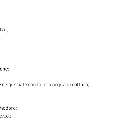
07g;
;
sone:
 e sgusciate con la loro acqua di cottura;
omodoro;
.v.o.;