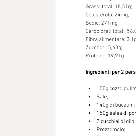
Grassi totali:18,51g;
Colesterolo: 24mg;
Sodio: 271mg;
Carboidrati totali: 56,
Fibra alimentare: 3,1g
Zuccheri: 5,63g;
Proteine: 19,91g
Ingredienti per 2 per
100g cozze pulite
Sale;
140g di bucatini;
150g salsa di p
2 cucchiai di olio e
Prezzemolo;