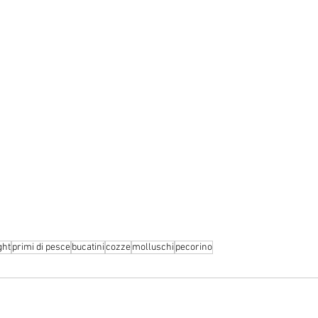
ght
primi di pesce
bucatini
cozze
molluschi
pecorino