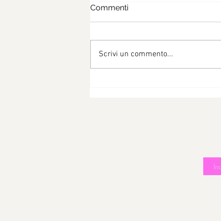
Commenti
Scrivi un commento...
Risotto zucchine e pisellini