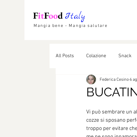
F
it
F
oo
d
Italy
Mangia bene - Mangia salutare
All Posts
Colazione
Snack
Federica Cesino
6 a
Etnico
Lievitati
Dolci li
BUCATIN
Vi può sembrare un ab
cozze si sposano perf
troppo per evitare che 
me ne sono innamorata