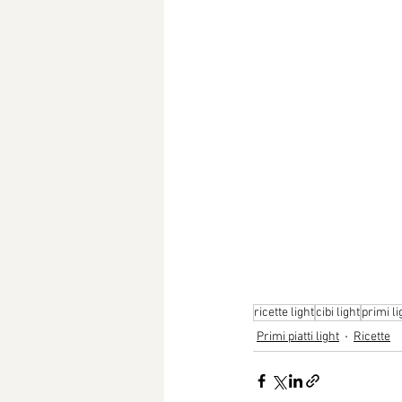
ricette light
cibi light
primi li
Primi piatti light
Ricette