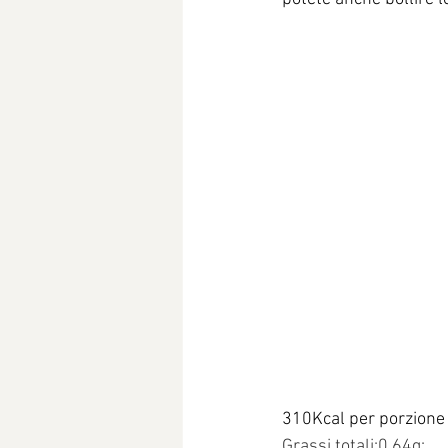
310Kcal per porzione
Grassi totali:0,64g;