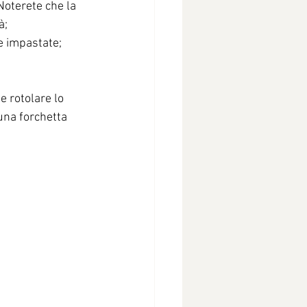
Noterete che la 
à;
re impastate;
e rotolare lo 
una forchetta 