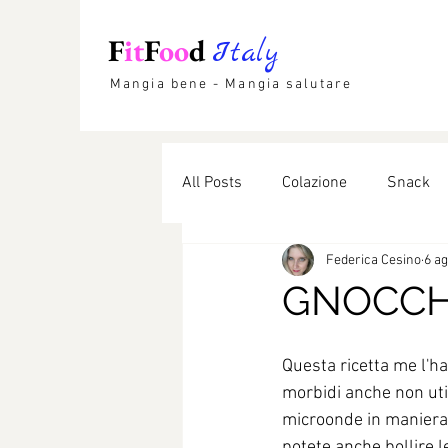
F
it
F
oo
d
Italy
Mangia bene - Mangia salutare
All Posts
Colazione
Snack
Federica Cesino
6 a
Etnico
Lievitati
Dolci li
GNOCCHI
Questa ricetta me l'ha
morbidi anche non util
microonde in maniera 
potete anche bollire l