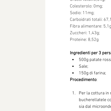
Colesterolo: 0mg;
Sodio: 11mg;
Carboidrati totali: 67,
Fibra alimentare: 5,1g
Zuccheri: 1,43g;
Proteine: 8,52g
Ingredienti per 3 per
500g patate ross
Sale;
150g di farina;
Procedimento
:
Per la cottura in
bucherellatele co
sia dal microonde