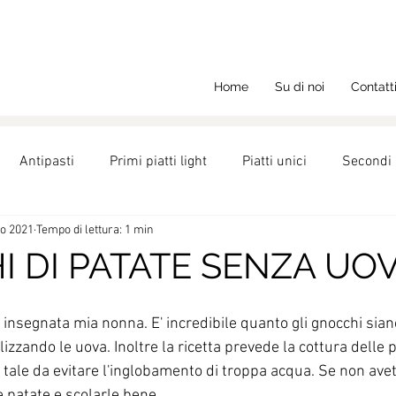
Home
Su di noi
Contatt
Antipasti
Primi piatti light
Piatti unici
Secondi 
go 2021
Tempo di lettura: 1 min
ght
Ricette
Nutrizione
Dolci
 DI PATATE SENZA UO
 insegnata mia nonna. E' incredibile quanto gli gnocchi sian
izzando le uova. Inoltre la ricetta prevede la cottura delle p
tale da evitare l'inglobamento di troppa acqua. Se non avet
e patate e scolarle bene.