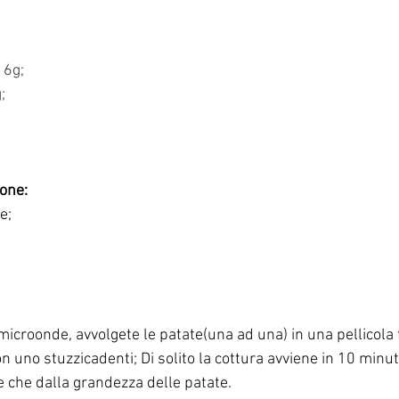
16g;
;
sone:
e;
 microonde, avvolgete le patate(una ad una) in una pellicola 
n uno stuzzicadenti; Di solito la cottura avviene in 10 minu
 che dalla grandezza delle patate.