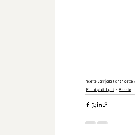
ricette light
cibi light
ricette
Primi piatti light
Ricette