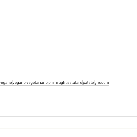
 vegane
vegano
vegetariano
primi light
salutare
patate
gnocchi