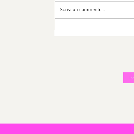
Scrivi un commento...
Risotto zucchine e pisellini