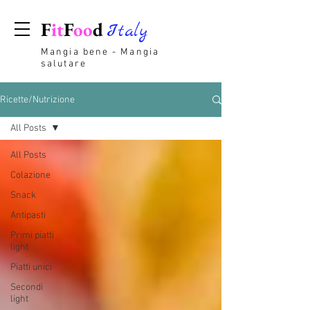
F
it
F
oo
d
Italy
Mangia bene - Mangia
salutare
Ricette/Nutrizione
All Posts
All Posts
Colazione
Snack
Antipasti
Primi piatti
light
Piatti unici
Secondi
light