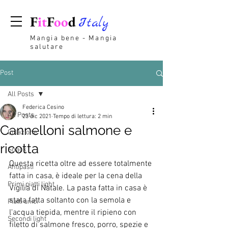
F
it
F
oo
d
Italy
Mangia bene - Mangia
salutare
Post
All Posts
Federica Cesino
All Posts
23 dic 2021
Tempo di lettura: 2 min
Cannelloni salmone e
Colazione
ricotta
Snack
Questa ricetta oltre ad essere totalmente 
Antipasti
fatta in casa, è ideale per la cena della 
Primi piatti light
Vigilia di Natale. La pasta fatta in casa è 
stata fatta soltanto con la semola e 
Piatti unici
l'acqua tiepida, mentre il ripieno con 
Secondi light
filetto di salmone fresco, porro, spezie e 