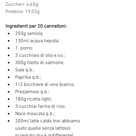
Zuccheri: 4,65g;
Proteine: 19,02g
Ingredienti per 20 cannelloni:
250g semola;
130ml acqua tiepida;
1  porro;
3 cucchiaio di olio e.v.o.;
300g filetto di salmone;
Sale q.b.;
Paprika q.b.;
1/2 bicchiere di vino bianco;
Prezzemolo q.b.;
180g ricotta light;
3 cucchiai farina di riso;
Noce moscata q.b.;
200ml latte caldo (noi abbiamo 
usato quella senza lattosio 
scremato ma è indifferente).