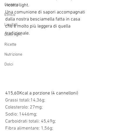
Contorni
ricotta light.
Una comunione di sapori accompagnati 
Etnico
dalla nostra besciamella fatta in casa  
Lievitati
che è molto più leggera di quella 
tradizionale.
Dolci light
Ricette
Nutrizione
Dolci
415,60Kcal a porzione (4 cannelloni)
Grassi totali:14,36g;
Colesterolo: 27mg;
Sodio: 1446mg;
Carboidrati totali: 45,49g;
Fibra alimentare: 1,56g;