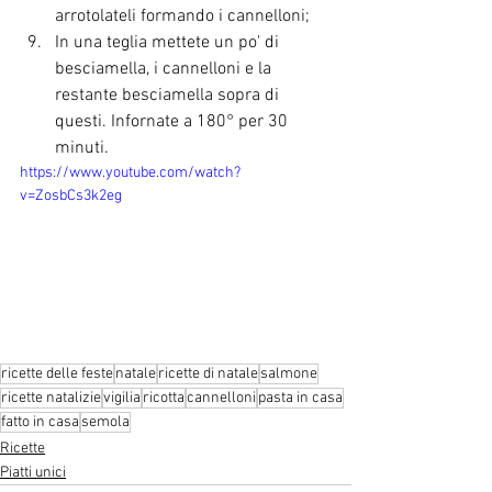
arrotolateli formando i cannelloni;
In una teglia mettete un po' di 
besciamella, i cannelloni e la 
restante besciamella sopra di 
questi. Infornate a 180° per 30 
minuti.
https://www.youtube.com/watch?
v=ZosbCs3k2eg
ricette delle feste
natale
ricette di natale
salmone
ricette natalizie
vigilia
ricotta
cannelloni
pasta in casa
fatto in casa
semola
Ricette
Piatti unici