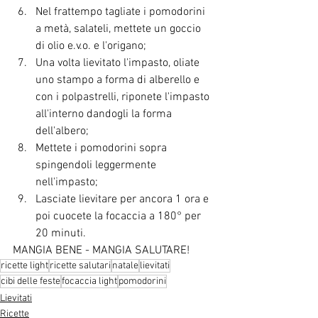
Nel frattempo tagliate i pomodorini 
a metà, salateli, mettete un goccio 
di olio e.v.o. e l'origano;
Una volta lievitato l'impasto, oliate 
uno stampo a forma di alberello e 
con i polpastrelli, riponete l'impasto 
all'interno dandogli la forma 
dell'albero;
Mettete i pomodorini sopra 
spingendoli leggermente 
nell'impasto;
Lasciate lievitare per ancora 1 ora e 
poi cuocete la focaccia a 180° per 
20 minuti.
MANGIA BENE - MANGIA SALUTARE!
ricette light
ricette salutari
natale
lievitati
cibi delle feste
focaccia light
pomodorini
Lievitati
Ricette