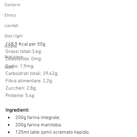
Contorni
Etnico
Lievitati
Dolci light
168,9 Kcal per 50g
Ricette
Grassi totali:3,6g;
Nutrizione
Colesterolo: 0mg;
Sodio: 1,9mg;
Dolci
Carboidrati totali: 29,42g;
Fibra alimentare: 2,2g;
Zuccheri: 2,8g;
Proteine: 5,4g
Ingredienti:
200g farina integrale;
200g farina manitoba;
125ml latte zymil scremato tiepido;