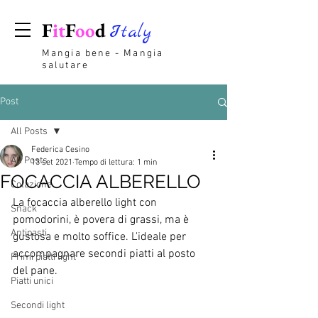
F
it
F
oo
d
Italy
Mangia bene - Mangia
salutare
Post
All Posts
Federica Cesino
All Posts
13 set 2021
Tempo di lettura: 1 min
FOCACCIA ALBERELLO
Colazione
La focaccia alberello light con 
Snack
pomodorini, è povera di grassi, ma è 
Antipasti
gustosa e molto soffice. L'ideale per 
accompagnare secondi piatti al posto 
Primi piatti light
del pane. 
Piatti unici
Secondi light