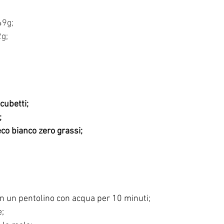
49g;
2g;
cubetti;
;
co bianco zero grassi;
in un pentolino con acqua per 10 minuti;
e;