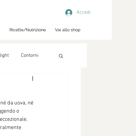
Accedi
i
Ricette/Nutrizione
Vai allo shop
light
Contorni
né da uova, né 
eggendo o 
 eccezionale.
uralmente 