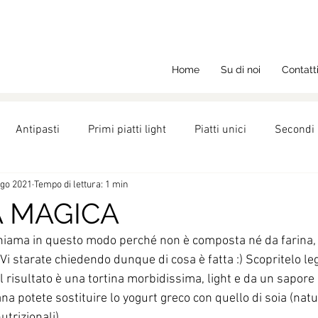
Home
Su di noi
Contatt
Antipasti
Primi piatti light
Piatti unici
Secondi 
ago 2021
Tempo di lettura: 1 min
ght
Ricette
Nutrizione
Dolci
A MAGICA
chiama in questo modo perché non è composta né da farina, 
o. Vi starate chiedendo dunque di cosa è fatta :) Scopritelo l
Il risultato è una tortina morbidissima, light e da un sapore
na potete sostituire lo yogurt greco con quello di soia (nat
utrizionali).