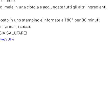
 le mele;
i mele in una ciotola e aggiungete tutti gli altri ingredienti.
posto in uno stampino e infornate a 180° per 30 minuti;
n farina di cocco.
GIA SALUTARE!
zPwqVUF4