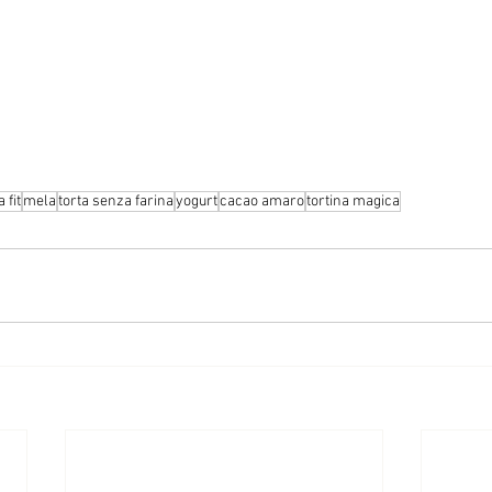
 fit
mela
torta senza farina
yogurt
cacao amaro
tortina magica