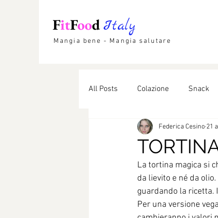
F
it
F
oo
d
Italy
Mangia bene - Mangia salutare
All Posts
Colazione
Snack
Federica Cesino
21 
Etnico
Lievitati
Dolci li
TORTIN
La tortina magica si 
da lievito e né da oli
guardando la ricetta. 
Per una versione vega
cambieranno i valori n