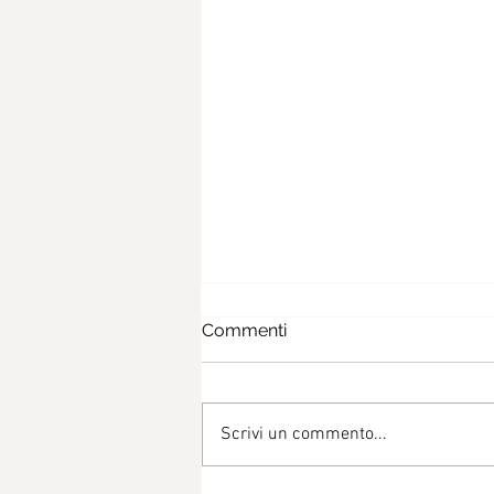
Commenti
Scrivi un commento...
Risotto zucchine e pisellini