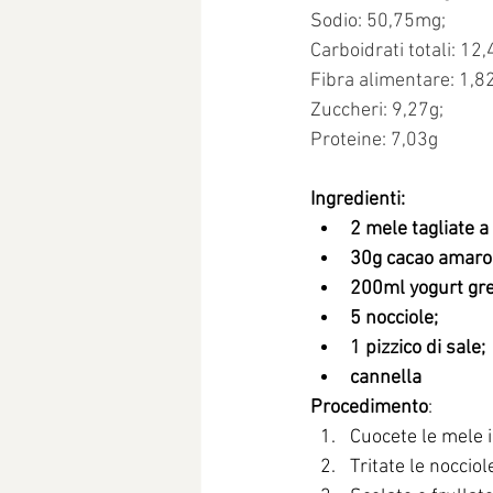
Sodio: 50,75mg;
Carboidrati totali: 12,
Fibra alimentare: 1,8
Zuccheri: 9,27g;
Proteine: 7,03g
Ingredienti:
2 mele tagliate a 
30g cacao amaro
200ml yogurt gre
5 nocciole;
1 pizzico di sale;
cannella
Procedimento
:
Cuocete le mele 
Tritate le nocciol