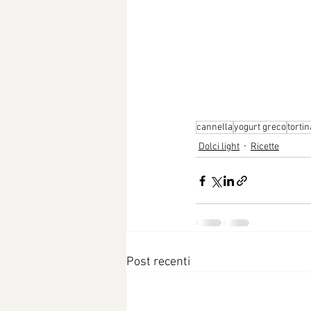
cannella
yogurt greco
tortina
Dolci light
Ricette
Post recenti