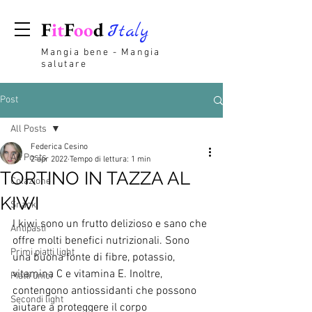
F
it
F
oo
d
Italy
Mangia bene - Mangia
salutare
Post
All Posts
Federica Cesino
All Posts
2 apr 2022
Tempo di lettura: 1 min
TORTINO IN TAZZA AL
Colazione
KIWI
Snack
I kiwi sono un frutto delizioso e sano che 
Antipasti
offre molti benefici nutrizionali. Sono 
Primi piatti light
una buona fonte di fibre, potassio, 
vitamina C e vitamina E. Inoltre, 
Piatti unici
contengono antiossidanti che possono 
Secondi light
aiutare a proteggere il corpo 