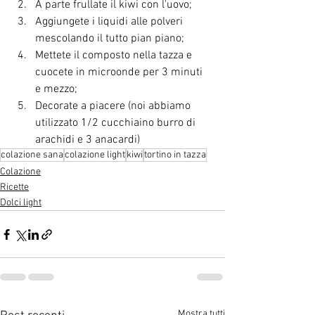
A parte frullate il kiwi con l'uovo;
Aggiungete i liquidi alle polveri 
mescolando il tutto pian piano;
Mettete il composto nella tazza e 
cuocete in microonde per 3 minuti 
e mezzo;
Decorate a piacere (noi abbiamo 
utilizzato 1/2 cucchiaino burro di 
arachidi e 3 anacardi)
colazione sana
colazione light
kiwi
tortino in tazza
Colazione
Ricette
Dolci light
Mostra tutti