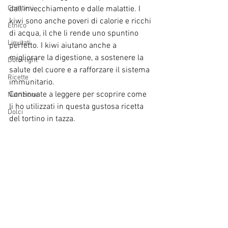
Contorni
dall'invecchiamento e dalle malattie. I 
kiwi sono anche poveri di calorie e ricchi 
Etnico
di acqua, il che li rende uno spuntino 
Lievitati
perfetto. I kiwi aiutano anche a 
migliorare la digestione, a sostenere la 
Dolci light
salute del cuore e a rafforzare il sistema 
Ricette
immunitario. 
Continuate a leggere per scoprire come 
Nutrizione
li ho utilizzati in questa gustosa ricetta 
Dolci
del tortino in tazza.