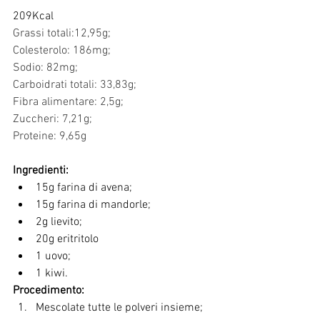
209Kcal
Grassi totali:12,95g;    
Colesterolo: 186mg;     
Sodio: 82mg;           
Carboidrati totali: 33,83g; 
Fibra alimentare: 2,5g; 
Zuccheri: 7,21g;             
Proteine: 9,65g            
Ingredienti:
15g farina di avena;
15g farina di mandorle;
2g lievito;
20g eritritolo 
1 uovo;
1 kiwi.
Procedimento:
Mescolate tutte le polveri insieme;