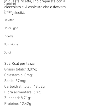
In questa ricetta, l'ho preparata con il 
Contorni
cioccolato e vi assicuro che è davvero 
Etnico
una golosità.
Lievitati
Dolci light
Ricette
Nutrizione
Dolci
352 Kcal per tazza
Grassi totali:13,07g;
Colesterolo: 0mg;
Sodio: 37mg;
Carboidrati totali: 48,02g;
Fibra alimentare: 6,7g;
Zuccheri: 8,71g;
Proteine: 12,42g