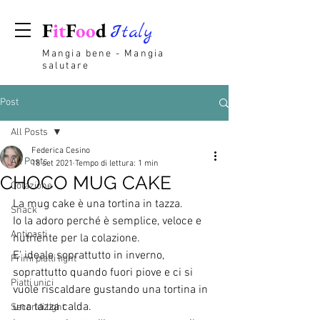
F
it
F
oo
d
Italy
Mangia bene - Mangia
salutare
Post
All Posts
Federica Cesino
All Posts
18 set 2021
Tempo di lettura: 1 min
CHOCO MUG CAKE
Colazione
La mug cake è una tortina in tazza. 
Snack
Io la adoro perché è semplice, veloce e 
Antipasti
nutriente per la colazione.
E' ideale soprattutto in inverno, 
Primi piatti light
soprattutto quando fuori piove e ci si 
Piatti unici
vuole riscaldare gustando una tortina in 
una tazza calda.
Secondi light