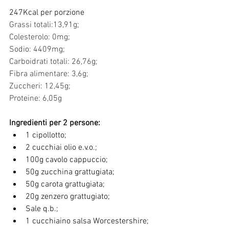
247Kcal per porzione
Grassi totali:13,91g;
Colesterolo: 0mg;
Sodio: 4409mg;
Carboidrati totali: 26,76g;
Fibra alimentare: 3,6g;
Zuccheri: 12,45g;
Proteine: 6,05g
Ingredienti per 2 persone:
1 cipollotto;
2 cucchiai olio e.v.o.;
100g cavolo cappuccio;
50g zucchina grattugiata;
50g carota grattugiata;
20g zenzero grattugiato;
Sale q.b.;
1 cucchiaino salsa Worcestershire;