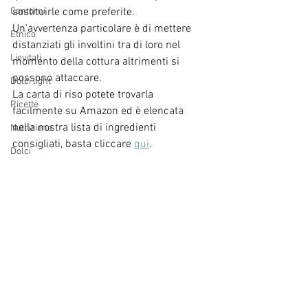
Contorni
sostituirle come preferite. 
Un'avvertenza particolare è di mettere 
Etnico
distanziati gli involtini tra di loro nel 
Lievitati
momento della cottura altrimenti si 
possono attaccare.
Dolci light
La carta di riso potete trovarla 
Ricette
facilmente su Amazon ed è elencata 
nella nostra lista di ingredienti 
Nutrizione
consigliati, basta cliccare 
qui
.
Dolci