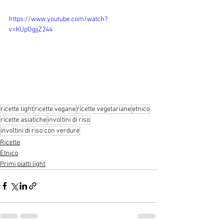
https://www.youtube.com/watch?
v=KUpOgjjZ244
ricette light
ricette vegane
ricette vegetariane
etnico
ricette asiatiche
involtini di riso
involtini di riso con verdure
Ricette
Etnico
Primi piatti light