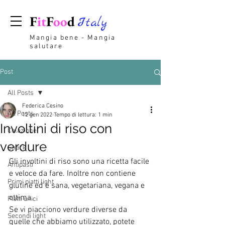
F
it
F
oo
d
Italy
Mangia bene - Mangia
salutare
Post
All Posts
Federica Cesino
All Posts
12 gen 2022
Tempo di lettura: 1 min
Involtini di riso con
Colazione
verdure
Snack
Gli involtini di riso sono una ricetta facile 
Antipasti
e veloce da fare. Inoltre non contiene 
Primi piatti light
glutine ed è sana, vegetariana, vegana e 
ottima.
Piatti unici
Se vi piacciono verdure diverse da 
Secondi light
quelle che abbiamo utilizzato, potete 