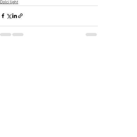
Dolci light
Mostra tutti
Post recenti