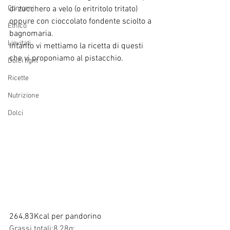
Contorni
di zucchero a velo (o eritritolo tritato) 
oppure con cioccolato fondente sciolto a 
Etnico
bagnomaria.
Lievitati
Intanto vi mettiamo la ricetta di questi 
che vi proponiamo al pistacchio.
Dolci light
Ricette
Nutrizione
Dolci
264,83Kcal per pandorino
Grassi totali:8,28g;