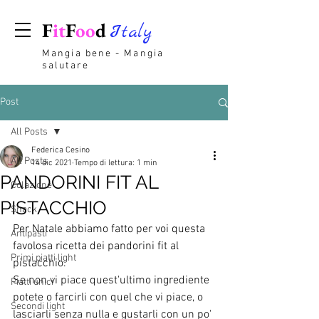
F
it
F
oo
d
Italy
Mangia bene - Mangia
salutare
Post
All Posts
Federica Cesino
All Posts
14 dic 2021
Tempo di lettura: 1 min
PANDORINI FIT AL
Colazione
PISTACCHIO
Snack
Per Natale abbiamo fatto per voi questa 
Antipasti
favolosa ricetta dei pandorini fit al 
Primi piatti light
pistacchio.
Se non vi piace quest'ultimo ingrediente 
Piatti unici
potete o farcirli con quel che vi piace, o 
Secondi light
lasciarli senza nulla e gustarli con un po' 