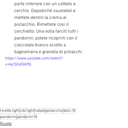
parte inferiore con un coltello a 
cerchio. Dopodiché svuotateli e 
mettete dentro la crema al 
pistacchio. Rimettete cosi il 
cerchietto. Una volta farciti tutti i 
pandorini, potete ricoprirli con il 
cioccolato bianco sciolto a 
bagnomaria e granella di pistacchi.
https://www.youtube.com/watch?
v=kjcSOxEbHfQ
ricette light
cibi light
natale
pistacchio
dolci fit
pandorini
pandorini fit
Ricette