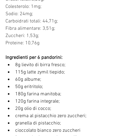
Colesterolo: 1mg;
Sodio: 24mg;
Carboidrati totali: 44,71g;
Fibra alimentare: 3,51g;
Zuccheri: 1,53g;
Proteine: 10,76g
Ingredienti per 6 pandorini:
8g lievito di birra fresco;
115g latte zymil tiepido;
60g albume;
50g eritritolo;
180g farina manitoba;
120g farina integrale;
20g olio di cocco;
crema al pistacchio zero zuccheri;
granella di pistacchio;
cioccolato bianco zero zuccheri 