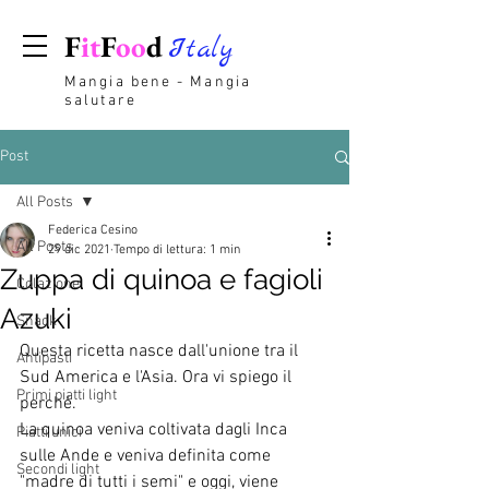
F
it
F
oo
d
Italy
Mangia bene - Mangia
salutare
Post
All Posts
Federica Cesino
All Posts
29 dic 2021
Tempo di lettura: 1 min
Zuppa di quinoa e fagioli
Colazione
Azuki
Snack
Questa ricetta nasce dall'unione tra il 
Antipasti
Sud America e l'Asia. Ora vi spiego il 
Primi piatti light
perché.
La quinoa veniva coltivata dagli Inca 
Piatti unici
sulle Ande e veniva definita come 
Secondi light
"madre di tutti i semi" e oggi, viene 