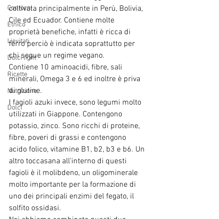
Contorni
coltivata principalmente in Perù, Bolivia, 
Cile ed Ecuador. Contiene molte 
Etnico
proprietà benefiche, infatti è ricca di 
Lievitati
ferro perciò è indicata soprattutto per 
chi segue un regime vegano.
Dolci light
Contiene 10 aminoacidi, fibre, sali 
Ricette
minerali, Omega 3 e 6 ed inoltre è priva 
di glutine.
Nutrizione
I fagioli azuki invece, sono legumi molto 
Dolci
utilizzati in Giappone. Contengono 
potassio, zinco. Sono ricchi di proteine, 
fibre, poveri di grassi e contengono 
acido folico, vitamine B1, b2, b3 e b6. Un 
altro toccasana all'interno di questi 
fagioli è il molibdeno, un oligominerale 
molto importante per la formazione di 
uno dei principali enzimi del fegato, il 
solfito ossidasi.