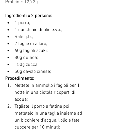
Proteine: 12,72g
Ingredienti x 2 persone:
1 porro;
1 cucchiaio di olio e.v.o.;
Sale q.b.;
2 foglie di alloro;
60g fagioli azuki;
80g quinoa;
150g zucca;
50g cavolo cinese;
Procedimento:
Mettete in ammollo i fagioli per 1 
notte in una ciotola ricoperti di 
acqua;
Tagliate il porro a fettine poi 
mettetelo in una teglia insieme ad 
un bicchiere d'acqua, l'olio e fate 
cuocere per 10 minuti;