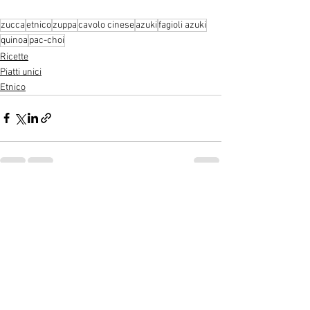
zucca
etnico
zuppa
cavolo cinese
azuki
fagioli azuki
quinoa
pac-choi
Ricette
Piatti unici
Etnico
Mostra tutti
Post recenti