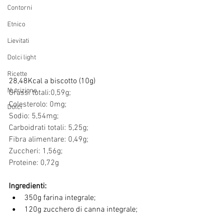
Contorni
Etnico
Lievitati
Dolci light
Ricette
28,48Kcal a biscotto (10g)
Nutrizione
Grassi totali:0,59g;
Colesterolo: 0mg;
Dolci
Sodio: 5,54mg;
Carboidrati totali: 5,25g;
Fibra alimentare: 0,49g;
Zuccheri: 1,56g;
Proteine: 0,72g
Ingredienti:
350g farina integrale;
120g zucchero di canna integrale;