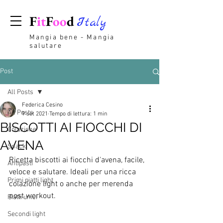
F
it
F
oo
d
Italy
Mangia bene - Mangia
salutare
Post
All Posts
Federica Cesino
All Posts
9 set 2021
Tempo di lettura: 1 min
BISCOTTI AI FIOCCHI DI
Colazione
AVENA
Snack
Ricetta biscotti ai fiocchi d'avena, facile, 
Antipasti
veloce e salutare. Ideali per una ricca 
Primi piatti light
colazione light o anche per merenda 
post workout.
Piatti unici
Secondi light