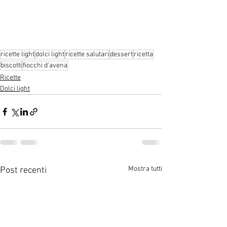
ricette light
dolci light
ricette salutari
dessert
ricetta
biscotti
fiocchi d'avena
Ricette
Dolci light
Mostra tutti
Post recenti