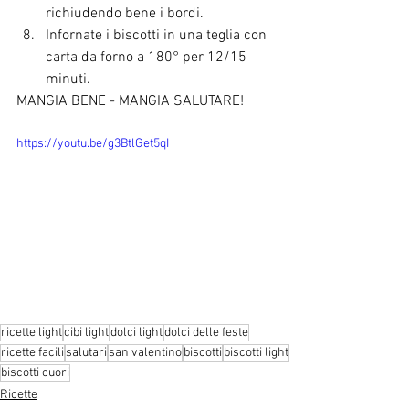
richiudendo bene i bordi. 
Infornate i biscotti in una teglia con 
carta da forno a 180° per 12/15 
minuti.
MANGIA BENE - MANGIA SALUTARE!
https://youtu.be/g3BtlGet5qI
ricette light
cibi light
dolci light
dolci delle feste
ricette facili
salutari
san valentino
biscotti
biscotti light
biscotti cuori
Ricette