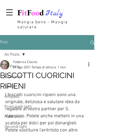
F
it
F
oo
d
Italy
Mangia bene - Mangia
salutare
Post
All Posts
Federica Cesino
All Posts
31 ago 2021
Tempo di lettura: 1 min
BISCOTTI CUORICINI
Colazione
RIPIENI
Snack
I biscotti cuoricini ripieni sono una 
Antipasti
originale, deliziosa e salutare idea da 
Primi piatti light
regalare al vostro partner per S. 
Valentino. Potete anche metterli in una 
Piatti unici
scatola per dolci per poi donarglieli.
Secondi light
Potete sostituire l'eritritolo con altro 