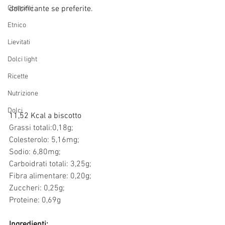
Contorni
dolcificante se preferite.
Etnico
Lievitati
Dolci light
Ricette
Nutrizione
Dolci
11,52 Kcal a biscotto
Grassi totali:0,18g;
Colesterolo: 5,16mg;
Sodio: 6,80mg;
Carboidrati totali: 3,25g;
Fibra alimentare: 0,20g;
Zuccheri: 0,25g;
Proteine: 0,69g
Ingredienti: