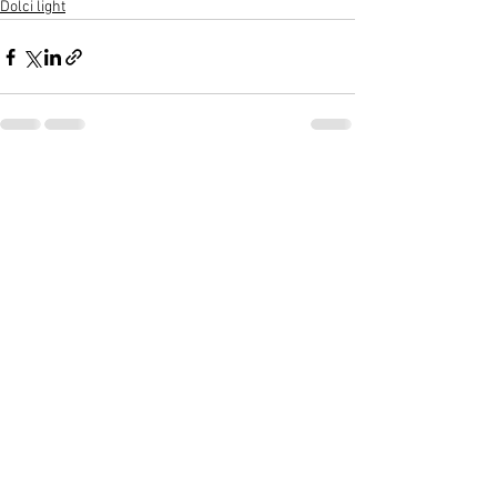
Dolci light
Mostra tutti
Post recenti