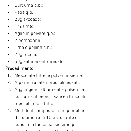
Curcuma q.b.;
Pepe q.b.;
20g avocado;
1/2 lime;
Aglio in polvere q.b.;
2 pomodorini;
Erba cipollina q.b.;
20g rucola;
50g salmone affumicato.
Procedimento:
Mescolate tutte le polveri insieme;
A parte frullate i broccoli lessati;
Aggiungete l'albume alle polveri, la 
curcuma, il pepe, il sale e i broccoli 
mescolando il tutto;
Mettete il composto in un pentolino 
dal diametro di 10cm, coprite e 
cuocete a fuoco bassissimo per 