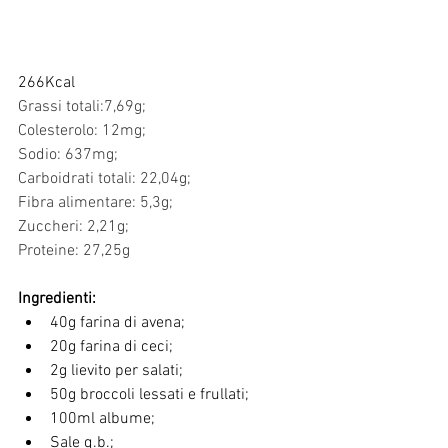
266Kcal
Grassi totali:7,69g;    
Colesterolo: 12mg;     
Sodio: 637mg;           
Carboidrati totali: 22,04g; 
Fibra alimentare: 5,3g; 
Zuccheri: 2,21g;             
Proteine: 27,25g            
Ingredienti:
40g farina di avena;
20g farina di ceci;
2g lievito per salati;
50g broccoli lessati e frullati;
100ml albume;
Sale q.b.;