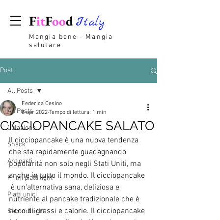
F
it
F
oo
d
Italy
Mangia bene - Mangia
salutare
Post
All Posts
Federica Cesino
All Posts
8 apr 2022
Tempo di lettura: 1 min
CICCIOPANCAKE SALATO
Colazione
Il cicciopancake è una nuova tendenza 
Snack
che sta rapidamente guadagnando 
Antipasti
popolarità non solo negli Stati Uniti, ma 
anche in tutto il mondo. Il cicciopancake 
Primi piatti light
 è un'alternativa sana, deliziosa e 
Piatti unici
nutriente al pancake tradizionale che è 
ricco di grassi e calorie. Il cicciopancake 
Secondi light