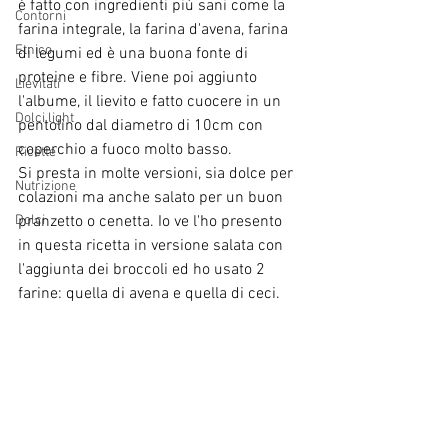
è fatto con ingredienti più sani come la 
Contorni
farina integrale, la farina d'avena, farina 
Etnico
di legumi ed è una buona fonte di 
proteine e fibre. Viene poi aggiunto 
Lievitati
l'albume, il lievito e fatto cuocere in un 
Dolci light
pentolino dal diametro di 10cm con 
coperchio a fuoco molto basso.
Ricette
Si presta in molte versioni, sia dolce per 
Nutrizione
colazioni ma anche salato per un buon 
Dolci
pranzetto o cenetta. Io ve l'ho presento 
in questa ricetta in versione salata con 
l'aggiunta dei broccoli ed ho usato 2 
farine: quella di avena e quella di ceci.