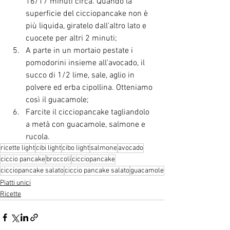
16/17 minuti circa. Quando la 
superficie del cicciopancake non è 
più liquida, giratelo dall'altro lato e 
cuocete per altri 2 minuti;
A parte in un mortaio pestate i 
pomodorini insieme all'avocado, il 
succo di 1/2 lime, sale, aglio in 
polvere ed erba cipollina. Otteniamo 
così il guacamole;
Farcite il cicciopancake tagliandolo 
a metà con guacamole, salmone e 
rucola.
ricette light
cibi light
cibo light
salmone
avocado
ciccio pancake
broccoli
cicciopancake
cicciopancake salato
ciccio pancake salato
guacamole
Piatti unici
Ricette