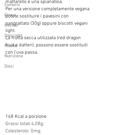
mattarello e una spianatoia.
Contorni
Per una versione completamente vegana 
Etnico
potete sostituire i pavesini con 
pangrattato (30g) oppure biscotti vegani 
Lievitati
light.
Dolci light
La frutta secca utilizzata (red dragon 
fruit e datteri), possono essere sostituiti 
Ricette
con l'uva passa.
Nutrizione
Dolci
168 Kcal a porzione
Grassi totali:4,08g;
Colesterolo: 0mg;