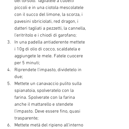
del torsolo. Tagliatele a cubetti 
piccoli e in una ciotola mescolatele 
con il succo del limone, la scorza, i 
pavesini sbriciolati, red dragon, i 
datteri tagliati a pezzetti, la cannella, 
l'eritritolo e i chiodi di garofano;
In una padella antiaderente mettete 
i 10g di olio di cocco, scaldatela e 
aggiungete le mele. Fatele cuocere 
per 5 minuti;
Riprendete l'impasto, dividetelo in 
due;
Mettete un canavaccio pulito sulla 
spianatoia, spolveratelo con la 
farina. Spolverate con la farina 
anche il mattarello e stendete 
l'impasto. Deve essere fino, quasi 
trasparente;
Mettete metà del ripieno all'interno 