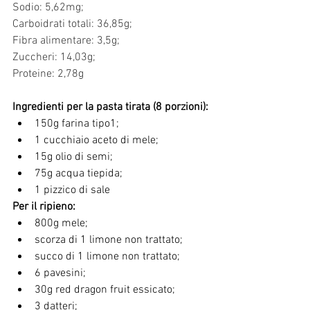
Sodio: 5,62mg;
Carboidrati totali: 36,85g;
Fibra alimentare: 3,5g;
Zuccheri: 14,03g;
Proteine: 2,78g
Ingredienti per la pasta tirata (8 porzioni):
150g farina tipo1;
1 cucchiaio aceto di mele;
15g olio di semi;
75g acqua tiepida;
1 pizzico di sale 
Per il ripieno:
800g mele;
scorza di 1 limone non trattato;
succo di 1 limone non trattato;
6 pavesini;
30g red dragon fruit essicato;
3 datteri;