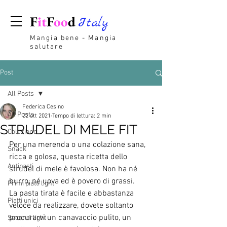
F
it
F
oo
d
Italy
Mangia bene - Mangia
salutare
Post
All Posts
Federica Cesino
All Posts
22 ott 2021
Tempo di lettura: 2 min
STRUDEL DI MELE FIT
Colazione
Per una merenda o una colazione sana, 
Snack
ricca e golosa, questa ricetta dello 
Antipasti
strudel di mele è favolosa. Non ha né 
burro, né uova ed è povero di grassi.
Primi piatti light
La pasta tirata è facile e abbastanza 
Piatti unici
veloce da realizzare, dovete soltanto 
procurarvi un canavaccio pulito, un 
Secondi light