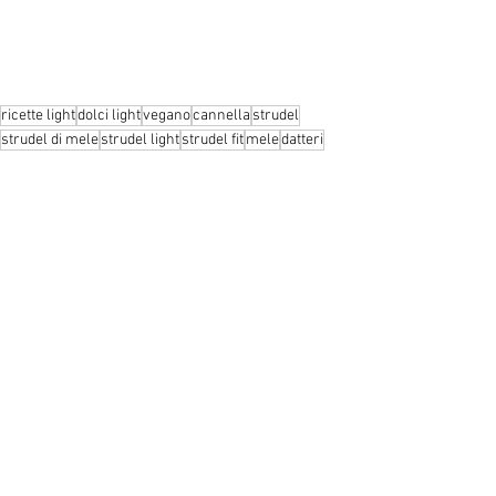
ricette light
dolci light
vegano
cannella
strudel
strudel di mele
strudel light
strudel fit
mele
datteri
Ricette
Dolci light
Mostra tutti
Post recenti