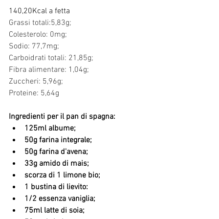
140,20Kcal a fetta 
Grassi totali:5,83g;
Colesterolo: 0mg;
Sodio: 77,7mg;
Carboidrati totali: 21,85g;
Fibra alimentare: 1,04g;
Zuccheri: 5,96g;
Proteine: 5,64g
Ingredienti per il pan di spagna:
125ml albume;
50g farina integrale;
50g farina d'avena;
33g amido di mais;
scorza di 1 limone bio;
1 bustina di lievito:
1/2 essenza vaniglia;
75ml latte di soia;