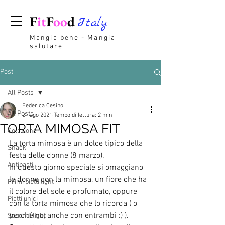
F
it
F
oo
d
Italy
Mangia bene - Mangia
salutare
Post
All Posts
Federica Cesino
All Posts
21 ago 2021
Tempo di lettura: 2 min
TORTA MIMOSA FIT
Colazione
La torta mimosa è un dolce tipico della 
Snack
festa delle donne (8 marzo). 
Antipasti
In questo giorno speciale si omaggiano 
le donne con la mimosa, un fiore che ha 
Primi piatti light
il colore del sole e profumato, oppure 
Piatti unici
con la torta mimosa che lo ricorda ( o 
perché no, anche con entrambi :) ).
Secondi light