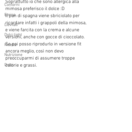
Soprattutto io che sono allergica alla 
Contorni
mimosa preferisco il dolce :D 
Etnico
Il pan di spagna viene sbriciolato per 
ricordare infatti i grappoli della mimosa, 
Lievitati
e viene farcita con la crema e alcune 
Dolci light
versioni, anche con gocce di cioccolato.
Se poi posso riprodurlo in versione fit 
Ricette
ancora meglio, così non devo 
Nutrizione
preoccuparmi di assumere troppe 
Dolci
calorie e grassi.