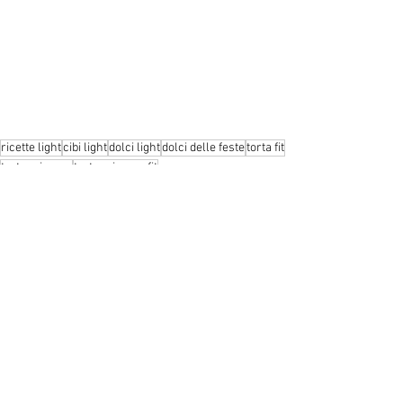
ricette light
cibi light
dolci light
dolci delle feste
torta fit
torta mimosa
torta mimosa fit
Dolci light
Ricette
Mostra tutti
Post recenti