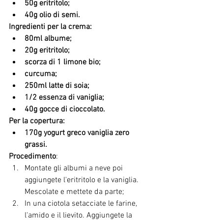
50g eritritolo;
40g olio di semi.
Ingredienti per la crema:
80ml albume;
20g eritritolo;
scorza di 1 limone bio;
curcuma;
250ml latte di soia;
1/2 essenza di vaniglia;
40g gocce di cioccolato.
Per la copertura:
170g yogurt greco vaniglia zero 
grassi.
Procedimento
:
Montate gli albumi a neve poi 
aggiungete l'eritritolo e la vaniglia. 
Mescolate e mettete da parte;
In una ciotola setacciate le farine, 
l'amido e il lievito. Aggiungete la 