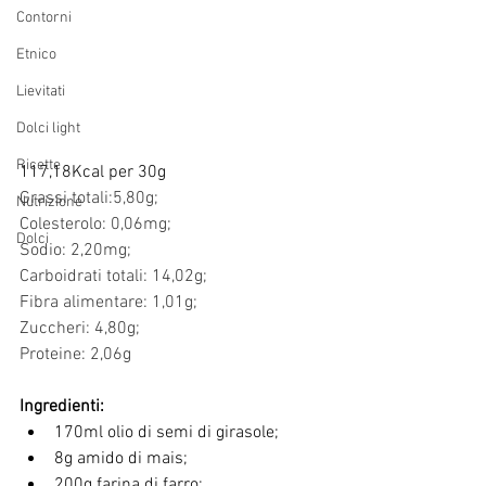
Contorni
Etnico
Lievitati
Dolci light
Ricette
117,18Kcal per 30g
Grassi totali:5,80g;
Nutrizione
Colesterolo: 0,06mg;
Dolci
Sodio: 2,20mg;
Carboidrati totali: 14,02g;
Fibra alimentare: 1,01g;
Zuccheri: 4,80g;
Proteine: 2,06g
Ingredienti:
170ml olio di semi di girasole;
8g amido di mais;
200g farina di farro;