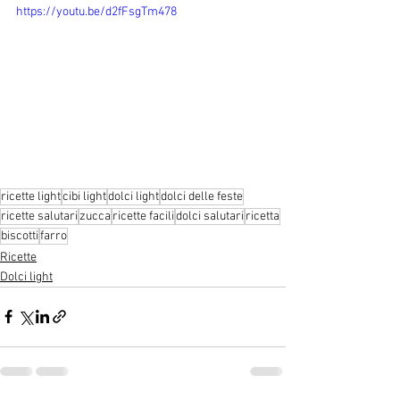
https://youtu.be/d2fFsgTm478
ricette light
cibi light
dolci light
dolci delle feste
ricette salutari
zucca
ricette facili
dolci salutari
ricetta
biscotti
farro
Ricette
Dolci light