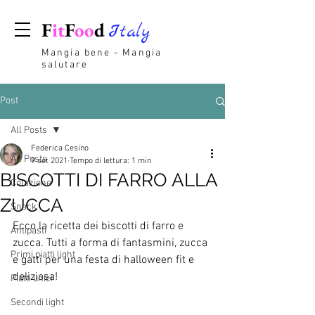
F
it
F
oo
d
Italy
Mangia bene - Mangia
salutare
Post
All Posts
Federica Cesino
All Posts
9 set 2021
Tempo di lettura: 1 min
BISCOTTI DI FARRO ALLA
Colazione
ZUCCA
Snack
Ecco la ricetta dei biscotti di farro e 
Antipasti
zucca. Tutti a forma di fantasmini, zucca 
Primi piatti light
e gatti per una festa di halloween fit e 
deliziosa! 
Piatti unici
Secondi light