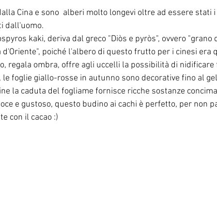
dalla Cina e sono  alberi molto longevi oltre ad essere stati i 
ati dall'uomo.
iospyros kaki, deriva dal greco "Diòs e pyròs", ovvero "grano d
'Oriente", poiché l'albero di questo frutto per i cinesi era q
o, regala ombra, offre agli uccelli la possibilità di nidificare 
 le foglie giallo-rosse in autunno sono decorative fino al gel
ine la caduta del fogliame fornisce ricche sostanze conciman
oce e gustoso, questo budino ai cachi è perfetto, per non p
e con il cacao :)