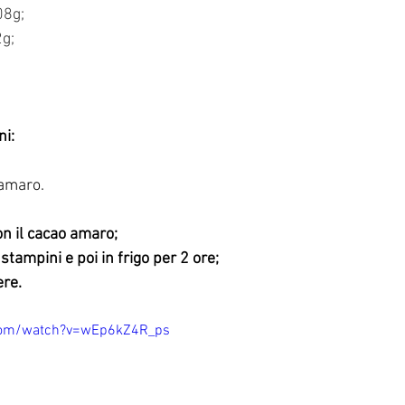
08g;
2g;
ni:
 amaro.
on il cacao amaro;
 stampini e poi in frigo per 2 ore;
ere.
com/watch?v=wEp6kZ4R_ps