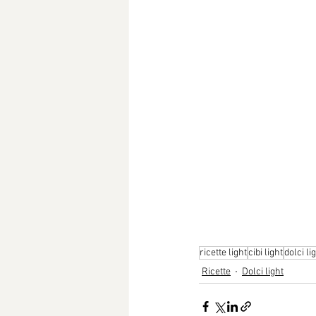
ricette light
cibi light
dolci li
Ricette
Dolci light