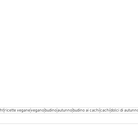
ght
ricette vegane
vegano
budino
autunno
budino ai cachi
cachi
dolci di autunn