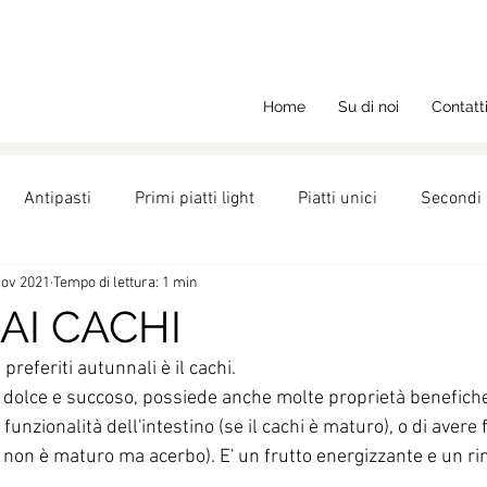
Home
Su di noi
Contatt
Antipasti
Primi piatti light
Piatti unici
Secondi 
nov 2021
Tempo di lettura: 1 min
ght
Ricette
Nutrizione
Dolci
AI CACHI
 preferiti autunnali è il cachi.
 dolce e succoso, possiede anche molte proprietà benefiche.
 funzionalità dell'intestino (se il cachi è maturo), o di avere 
i non è maturo ma acerbo). E' un frutto energizzante e un ri