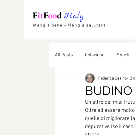
F
it
F
oo
d
Italy
Mangia bene - Mangia salutare
All Posts
Colazione
Snack
Federica Cesino
12 
Etnico
Lievitati
Dolci li
BUDINO 
Un altro dei miei frutti
Oltre ad essere molto
quelle di migliorare la
depurative (se il cach
stress.