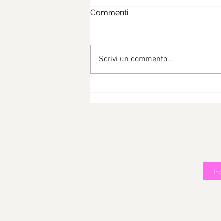
Commenti
Scrivi un commento...
Risotto zucchine e pisellini