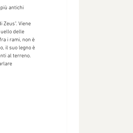
più antichi 
i Zeus". Viene 
uello delle 
fra i rami, non è 
o, il suo legno è 
ti al terreno.
arlare 