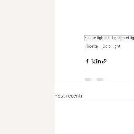
ricette light
cibi light
dolci li
Ricette
Dolci light
Post recenti