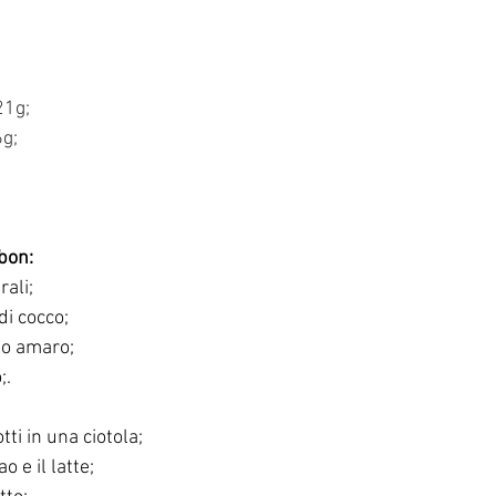
21g;
6g;
bon:
rali;
di cocco;
ao amaro;
;.
tti in una ciotola;
o e il latte;