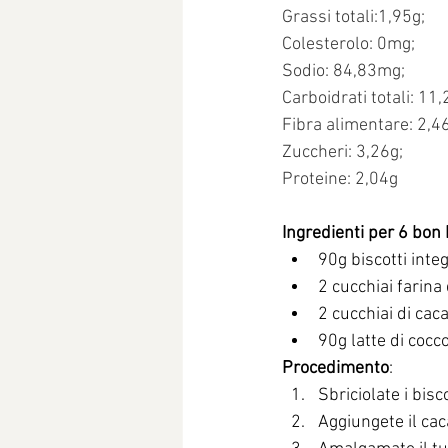
Grassi totali:1,95g;
Colesterolo: 0mg;
Sodio: 84,83mg;
Carboidrati totali: 11,
Fibra alimentare: 2,4
Zuccheri: 3,26g;
Proteine: 2,04g
Ingredienti per 6 bon 
90g biscotti integ
2 cucchiai farina 
2 cucchiai di cac
90g latte di cocco
Procedimento
:
Sbriciolate i bisco
Aggiungete il caca