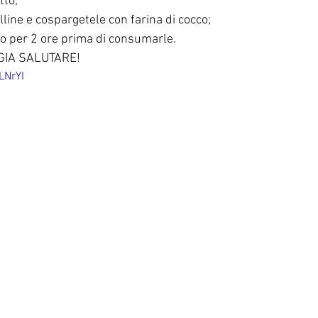
tto;
line e cospargetele con farina di cocco;
go per 2 ore prima di consumarle.
GIA SALUTARE!
LNrYI