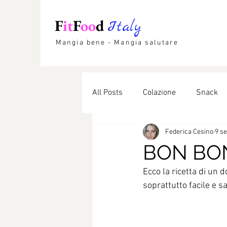
F
it
F
oo
d
Italy
Mangia bene - Mangia salutare
All Posts
Colazione
Snack
Federica Cesino
9 se
Etnico
Lievitati
Dolci li
BON BO
Ecco la ricetta di un d
soprattutto facile e sa