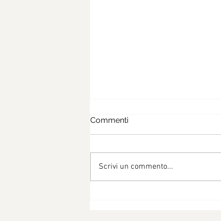
Commenti
Scrivi un commento...
Risotto zucchine e pisellini