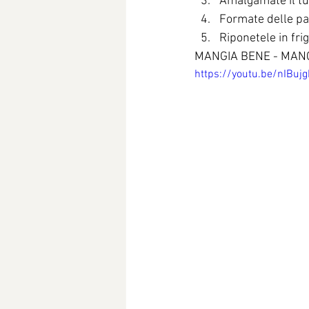
Amalgamate il tu
Formate delle pal
Riponetele in fri
MANGIA BENE - MAN
https://youtu.be/nIBujg