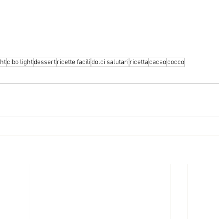
ght
cibo light
dessert
ricette facili
dolci salutari
ricetta
cacao
cocco