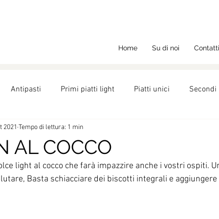
Home
Su di noi
Contatt
Antipasti
Primi piatti light
Piatti unici
Secondi 
t 2021
Tempo di lettura: 1 min
ght
Ricette
Nutrizione
Dolci
N AL COCCO
olce light al cocco che farà impazzire anche i vostri ospiti. U
lutare, Basta schiacciare dei biscotti integrali e aggiungere 